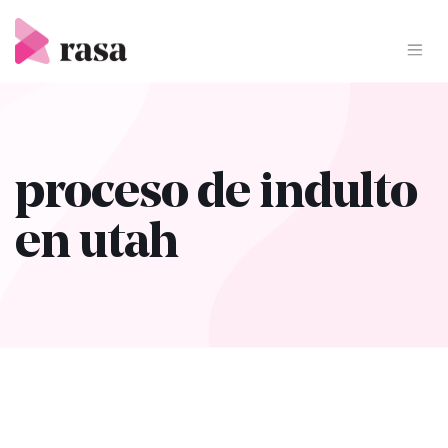
Skip
to
content
proceso de indulto
en utah